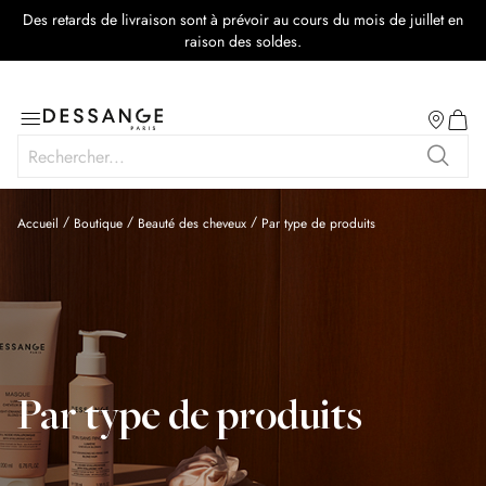
Des retards de livraison sont à prévoir au cours du mois de juillet en
rmer
raison des soldes.
Salon
Basculer
Mon p
la
Rechercher
navigation
Recher
Accueil
Boutique
Beauté des cheveux
Par type de produits
Par type de produits