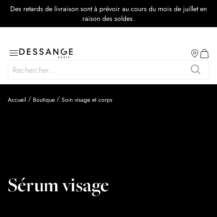
Des retards de livraison sont à prévoir au cours du mois de juillet en
raison des soldes.
Salon
Basculer
Mon p
la
Rechercher
navigation
Recher
Accueil
Boutique
Soin visage et corps
Sérum visage