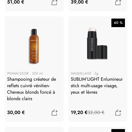
Ajouter au panier
Ajout
51,00 €
39,00 €
40 %
PIGMACOLOR
200 ml
MAQUILLAGE
5g
Shampooing créateur de
SUBLIM’LIGHT Enlumineur
reflets cuivré vénitien-
stick multi-usage visage,
Cheveux blonds foncé à
yeux et lèvres
blonds clairs
Ajouter au panier
Ajout
30,00 €
19,20 €
32,00 €