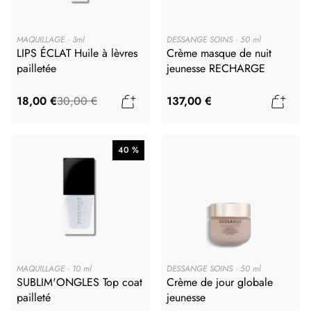
MAQUILLAGE
3ml
DESSANGE SOINS
50 ml
LIPS ÉCLAT Huile à lèvres
Crème masque de nuit
pailletée
jeunesse RECHARGE
Ajouter au panier
Ajout
18,00 €
30,00 €
137,00 €
40 %
MAQUILLAGE
10 ml
DESSANGE SOINS
50 ml
SUBLIM'ONGLES Top coat
Crème de jour globale
pailleté
jeunesse