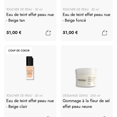
TOUCHER DE PEAU
30 ml
TOUCHER DE PEAU
30 ml
Eau de teint effet peau nue
Eau de teint effet peau nue
- Beige tan
- Beige foncé
Ajouter au panier
Ajout
51,00 €
51,00 €
COUP DE COEUR
TOUCHER DE PEAU
30 ml
DESSANGE SOINS
200 ml
Eau de teint effet peau nue
Gommage à la fleur de sel
- Beige clair
effet peau neuve