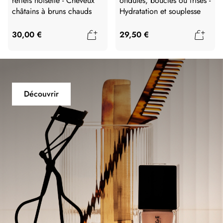
reflets noisette - Cheveux
ondulés, bouclés ou frisés -
châtains à bruns chauds
Hydratation et souplesse
Ajouter au panier
Ajout
30,00 €
29,50 €
Découvrir