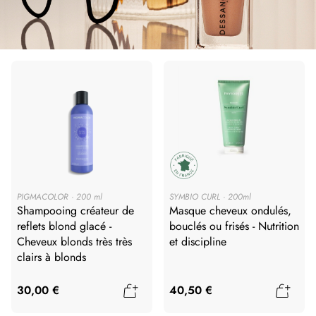
PIGMACOLOR
200 ml
SYMBIO CURL
200ml
Shampooing créateur de
Masque cheveux ondulés,
reflets blond glacé -
bouclés ou frisés - Nutrition
Cheveux blonds très très
et discipline
clairs à blonds
Ajouter au panier
Ajout
30,00 €
40,50 €