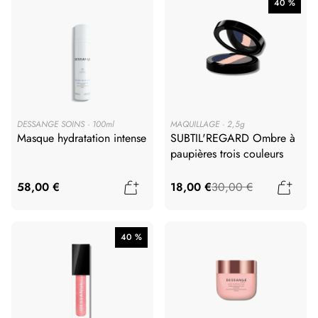
40 %
DESSANGE SOINS
100ml
MAQUILLAGE
2,5g
Masque hydratation intense
SUBTIL'REGARD Ombre à
paupières trois couleurs
Ajouter au panier
Ajout
58,00 €
18,00 €
30,00 €
40 %