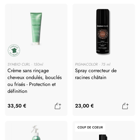
SYMBIO CURL
150ml
PIGMACOLOR
75 ml
Crème sans rinçage
Spray correcteur de
cheveux ondulés, bouclés
racines châtain
ou frisés - Protection et
définition
Ajouter au panier
Ajout
33,50 €
23,00 €
COUP DE COEUR