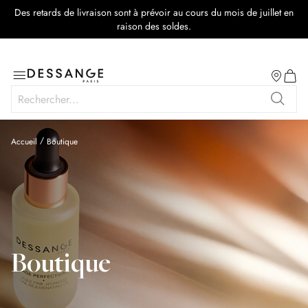
Des retards de livraison sont à prévoir au cours du mois de juillet en
rmer
raison des soldes.
Salon
Basculer
Mon p
la
Rechercher
navigation
Recher
Accueil
Boutique
Boutique