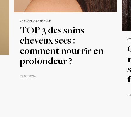
CONSEILS COIFFURE
TOP 3 des soins
cheveux secs :
C
comment nourrir en
profondeur ?
29.07.2026
28