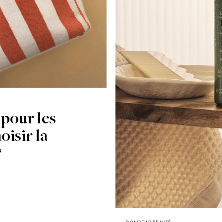
 pour les
isir la
?