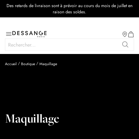
Des retards de livraison sont à prévoir au cours du mois de juillet en
raison des soldes.
Salon
Basculer
Mon p
la
Rechercher
navigation
Recher
Accueil
Boutique
Maquillage
Maquillage