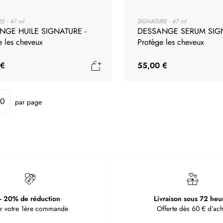
RE
47 ml
SIGNATURE
47 ml
NGE HUILE SIGNATURE -
DESSANGE SERUM SIGN
e les cheveux
Protège les cheveux
Ajouter au panier
 €
55,00 €
par page
- 20% de réduction
Livraison sous 72 heu
r votre 1ère commande
Offerte dès 60 € d’ach