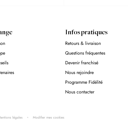
ange
Infos pratiques
son
Retours & livraison
upe
Questions fréquentes
seils
Devenir franchisé
tenaires
Nous rejoindre
Programme Fidélité
Nous contacter
entions légales
Modifier mes cookies