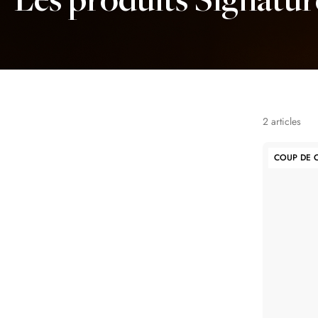
Les produits Signatur
2
articles
COUP DE 