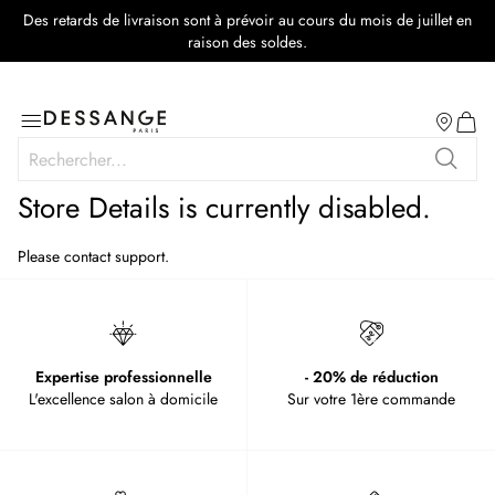
Des retards de livraison sont à prévoir au cours du mois de juillet en
raison des soldes.
Salon
Basculer
Mon p
la
Rechercher
navigation
Recher
Store Details is currently disabled.
Please contact support.
Expertise professionnelle
- 20% de réduction
L'excellence salon à domicile
Sur votre 1ère commande