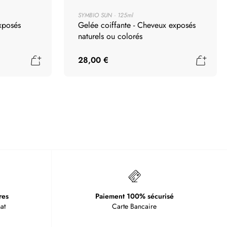
SYMBIO SUN
125ml
xposés
Gelée coiffante - Cheveux exposés
naturels ou colorés
Ajouter au panier
Ajout
28,00 €
res
Paiement 100% sécurisé
at
Carte Bancaire