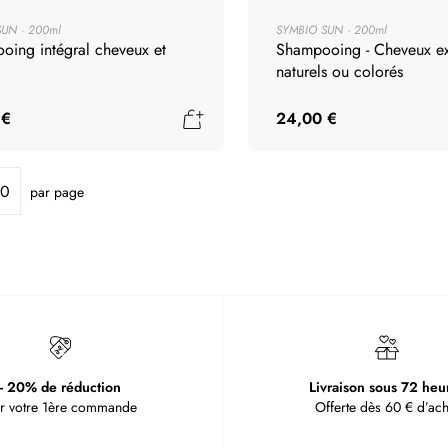
routine de soin capillaire deux
SUN
200ml
SYMBIO SUN
200ml
oing intégral cheveux et
Shampooing - Cheveux e
rtie sur toutes les longueurs,
naturels ou colorés
aume, cire ou spray
. N’hésitez
contrer les effets desséchants du
Ajouter au panier
 €
24,00 €
rrasser vos cheveux des résidus de
utilisez un shampoing doux ou
par page
eveux exposés.
S’ils ne sont pas
 réparent et nourrissent
icules de sel, de sable et de
ur vos longueurs et sur vos
- 20% de réduction
Livraison sous 72 heu
r votre 1ère commande
Offerte dès 60 € d’ach