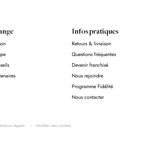
ange
Infos pratiques
son
Retours & livraison
upe
Questions fréquentes
seils
Devenir franchisé
tenaires
Nous rejoindre
Programme Fidélité
Nous contacter
entions légales
Modifier mes cookies