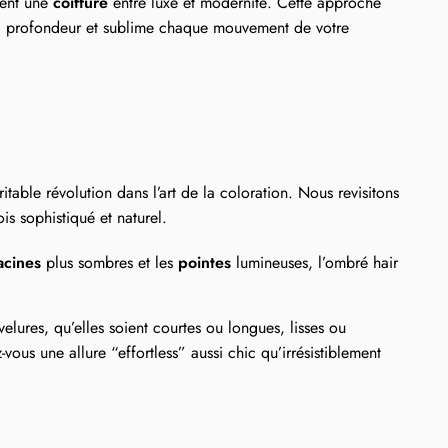
hent une
coiffure
entre luxe et modernité. Cette approche
 la profondeur et sublime chaque mouvement de votre
itable révolution dans l’art de la coloration. Nous revisitons
ois sophistiqué et naturel.
acines
plus sombres et les
pointes
lumineuses, l’ombré hair
velures, qu’elles soient courtes ou longues, lisses ou
z-vous une allure “effortless” aussi chic qu’irrésistiblement