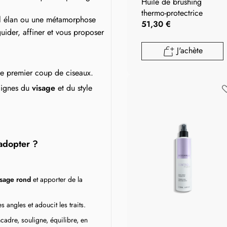
Huile de brushing
thermo-protectrice
el élan ou une métamorphose
51,30 €
 guider, affiner et vous proposer
J'achète
le premier coup de ciseaux.
 lignes du
visage
et du style
 adopter ?
sage rond
et apporter de la
 angles et adoucit les traits.
cadre, souligne, équilibre, en