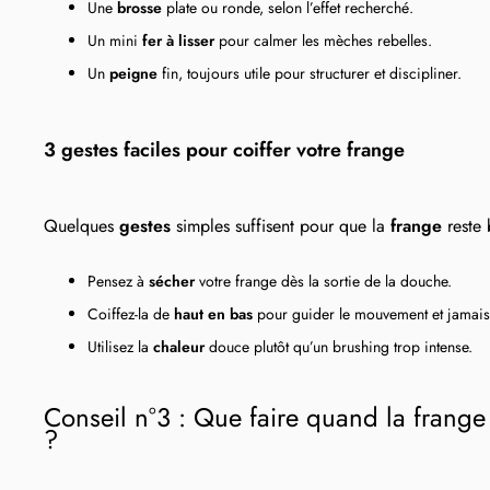
Une
brosse
plate ou ronde, selon l’effet recherché.
Un mini
fer à lisser
pour calmer les mèches rebelles.
Un
peigne
fin, toujours utile pour structurer et discipliner.
3 gestes faciles pour coiffer votre frange
Quelques
gestes
simples suffisent pour que la
frange
reste 
Pensez à
sécher
votre frange dès la sortie de la douche.
Coiffez-la de
haut en bas
pour guider le mouvement et jamais en
Utilisez la
chaleur
douce plutôt qu’un brushing trop intense.
Conseil n°3 : Que faire quand la frange
?