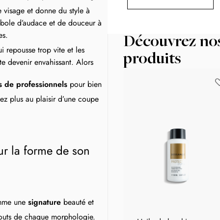
le visage et donne du style à
mbole d’audace et de douceur à
es.
Découvrez no
i repousse trop vite et les
produits
te devenir envahissant. Alors
s de professionnels
pour bien
ez plus au plaisir d’une coupe
our la forme de son
comme une
signature
beauté et
 atouts de chaque morphologie.