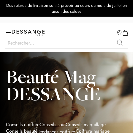
Des retards de livraison sont à prévoir au cours du mois de juillet en
raison des soldes.
Salon
Basculer
Mon p
la
Rechercher
navigation
Recher
Beauté Mag
DESSANGE
Conseils coiffure
Conseils soin
Conseils maquillage
Conseils beauté
Coiffure mariage
Tendances coiffure