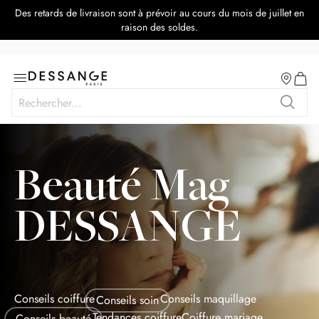
Des retards de livraison sont à prévoir au cours du mois de juillet en
raison des soldes.
Salon
Basculer
Mon p
la
Rechercher
navigation
Recher
Beauté Mag
DESSANGE
Conseils coiffure
Conseils maquillage
Conseils soin
Tendances coiffure
Coiffure mariage
Conseils beauté