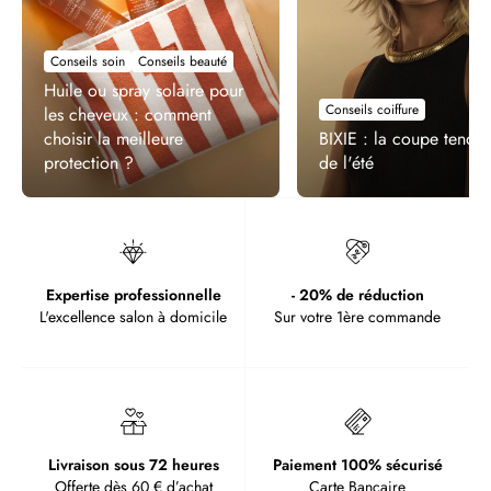
Conseils soin
Conseils beauté
Huile ou spray solaire pour
Conseils coiffure
les cheveux : comment
choisir la meilleure
BIXIE : la coupe tenda
protection ?
de l'été
Expertise professionnelle
- 20% de réduction
L'excellence salon à domicile
Sur votre 1ère commande
Livraison sous 72 heures
Paiement 100% sécurisé
Offerte dès 60 € d’achat
Carte Bancaire