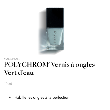
Skip
MAQUILLAGE
POLYCHROM' Vernis à ongles -
to
the
Vert d'eau
beginning
of
the
10 ml
images
gallery
Habille les ongles à la perfection