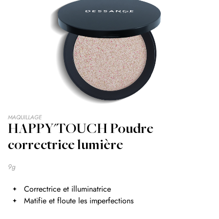
Skip
MAQUILLAGE
HAPPY'TOUCH Poudre
to
the
correctrice lumière
beginning
of
the
9g
images
gallery
Correctrice et illuminatrice
Matifie et floute les imperfections