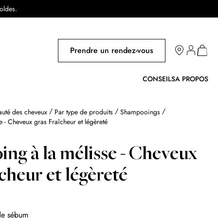
soldes.
Salons
Prendre un rendez-vous
Mon pa
CONSEILS
A PROPOS
auté des cheveux
Par type de produits
Shampooings
 - Cheveux gras Fraîcheur et légèreté
ng à la mélisse - Cheveux
cheur et légèreté
 de sébum