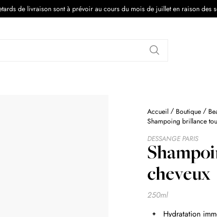
tards de livraison sont à prévoir au cours du mois de juillet en raison des 
Rechercher
Accueil
Boutique
Be
Shampoing brillance tou
DESSANGE PARIS
Shampoin
cheveux
250ml
Hydratation imm