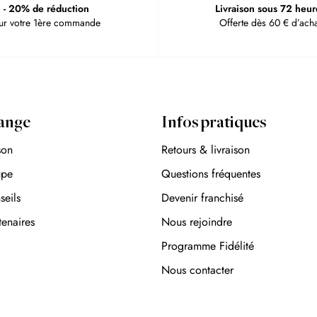
- 20% de réduction
Livraison sous 72 heur
ur votre 1ère commande
Offerte dès 60 € d’acha
ange
Infos pratiques
son
Retours & livraison
upe
Questions fréquentes
seils
Devenir franchisé
tenaires
Nous rejoindre
Programme Fidélité
Nous contacter