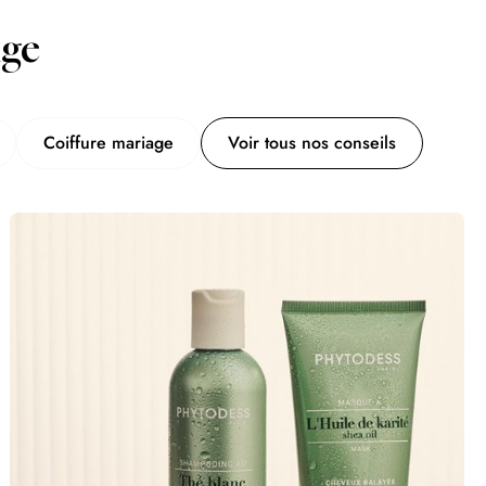
nge
Coiffure mariage
Voir tous nos conseils