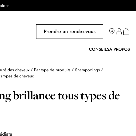
soldes.
Salons
Prendre un rendez-vous
Mon pa
CONSEILS
A PROPOS
auté des cheveux
Par type de produits
Shampooings
s types de cheveux
g brillance tous types de
édiate